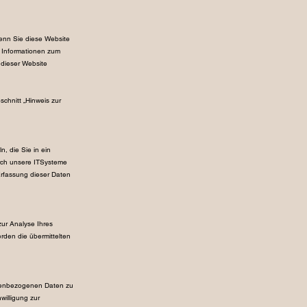
enn Sie diese Website
e Informationen zum
dieser Website
chnitt „Hinweis zur
, die Sie in ein
rch unsere ITSysteme
 Erfassung dieser Daten
zur Analyse Ihres
den die übermittelten
onenbezogenen Daten zu
willigung zur