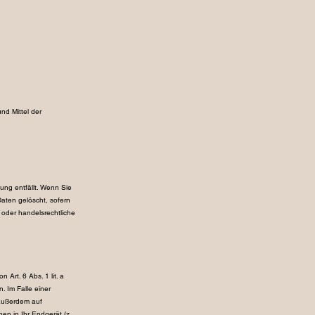
nd Mittel der
ung entfällt. Wenn Sie
aten gelöscht, sofern
 oder handelsrechtliche
Art. 6 Abs. 1 lit. a
. Im Falle einer
 außerdem auf
en in Ihr Endgerät (z.