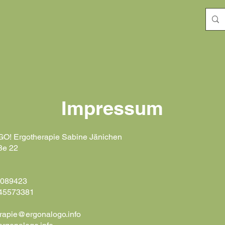
Impressum
! Ergotherapie Sabine Jänichen
ße 22
4089423
445573381
rapie@ergonalogo.info