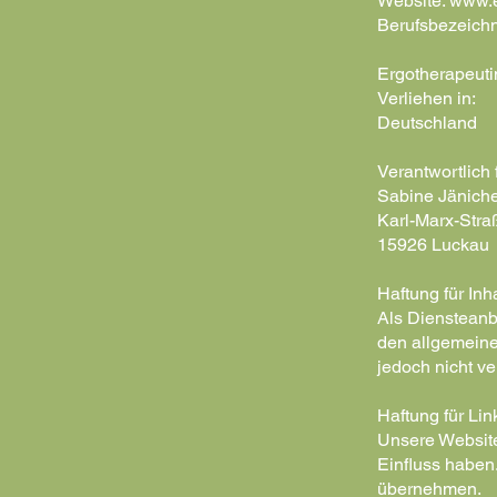
Website: www.e
Berufsbezeich
Ergotherapeuti
Verliehen in:
Deutschland
Verantwortlich 
Sabine Jänich
Karl-Marx-Stra
15926 Luckau
Haftung für Inh
Als Diensteanb
den allgemeine
jedoch nicht ve
Haftung für Lin
Unsere Website 
Einfluss haben
übernehmen.