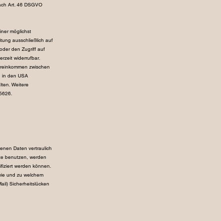
nach Art. 46 DSGVO
iner möglichst
tung ausschließlich auf
oder den Zugriff auf
rzeit widerrufbar.
bereinkommen zwischen
n in den USA
lten. Weitere
/5626.
enen Daten vertraulich
ite benutzen, werden
iziert werden können.
 wie und zu welchem
ail) Sicherheitslücken