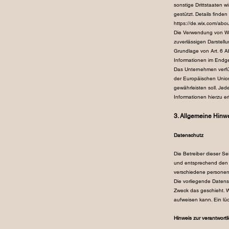
sonstige Drittstaaten 
gestützt. Det
https://de.wix.com/abou
Die Verwendung von WIX 
zuverlässigen Darstellu
Grundlage von Art. 6 A
Informationen im Endger
Das Unternehmen verfüg
der Europäischen Unio
gewährleisten soll. Jed
Informationen hierzu e
3. Allgemeine Hinwe
Datenschutz
Die Betreiber dieser S
und entsprechend den 
verschiedene personen
Die vorliegende Datens
Zweck das geschieht. Wi
aufweisen kann. Ein lüc
Hinweis zur verantwortl