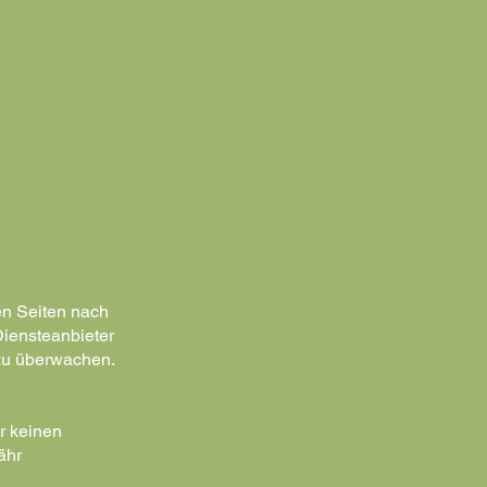
en Seiten nach
Diensteanbieter
 zu überwachen.
ir keinen
ähr