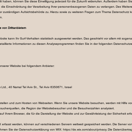
lt haben, können Sie diese Einwilligung jederzeit für die Zukunft widerrufen. Außerdem haben Si
die Einschränkung der Verarbeitung Ihrer personenbezogenen Daten zu verlangen. Des Weitere
er zuständigen Aufsichtsbehörde zu. Hierzu sowie zu weiteren Fragen zum Thema Datenschutz k
n.
 von Drittanbietern
site kann Ihr Surf-Verhalten statistisch ausgewertet werden. Das geschieht vor allem mit sogen
aillierte Informationen zu diesen Analyseprogrammen finden Sie in der folgenden Datenschutze
 unserer Website bei folgendem Anbieter:
m Ltd., 40 Namal Tel Aviv St., Tel Aviv 6350671, Israel
rstellen und zum Hosten von Webseiten. Wenn Sie unsere Website besuchen, werden mit Hilfe v
esucherquellen, die Region der Websitebesucher und die Besucherzahlen analysiert.
uf Ihrem Browser, die für die Darstellung der Website und zur Gewährleistung der Sicherheit erfo
X erfasst werden, können auf verschiedenen Servern weltweit gespeichert werden. Die Server von
ehmen Sie der Datenschutzerklärung von WIX:
https://de.wix.com/about/privacy.
Die Datenübertra