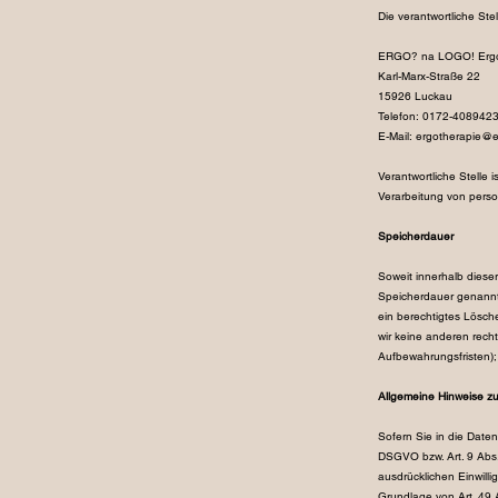
Die verantwortliche Stel
ERGO? na LOGO! Ergot
Karl-Marx-Straße 22
15926 Luckau
T
elefon: 0172-408942
E-Mail:
ergotherapie@e
Verantwortliche Stelle 
Verarbeitung von perso
Speicherdauer
Soweit innerhalb diese
Speicherdauer genannt 
ein berechtigtes Lösch
wir keine anderen rech
Aufbewahrungsfristen); 
Allgemeine Hinweise z
Sofern Sie in die Daten
DSGVO bzw. Art. 9 Abs.
ausdrücklichen Einwill
Grundlage von Art. 49 A