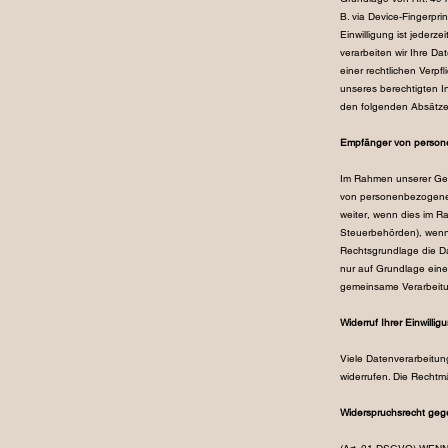
B. via Device-Fingerpri
Einwilligung ist jederz
verarbeiten wir Ihre Da
einer rechtlichen Verpf
unseres berechtigten In
den folgenden Absätzen
Empfänger von perso
Im Rahmen unserer Gesc
von personenbezogenen
weiter, wenn dies im Ra
Steuerbehörden), wenn 
Rechtsgrundlage die D
nur auf Grundlage eines
gemeinsame Verarbeitu
Widerruf Ihrer Einwilli
Viele Datenverarbeitung
widerrufen. Die Rechtmä
Widerspruchsrecht geg