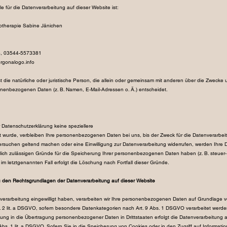
le für die Datenverarbeitung auf dieser Website ist:
herapie Sabine Jänichen
3, 03544-5573381
rgonalogo.info
ist die natürliche oder juristische Person, die allein oder gemeinsam mit anderen über die Zwecke u
nenbezogenen Daten (z. B. Namen, E-Mail-Adressen o. Ä.) entscheidet.
r Datenschutzerklärung keine speziellere
wurde, verbleiben Ihre personenbezogenen Daten bei uns, bis der Zweck für die Datenverarbeit
ersuchen geltend machen oder eine Einwilligung zur Datenverarbeitung widerrufen, werden Ihre D
tlich zulässigen Gründe für die Speicherung Ihrer personenbezogenen Daten haben (z. B. steuer-
im letztgenannten Fall erfolgt die Löschung nach Fortfall dieser Gründe.
u den Rechtsgrundlagen der Datenverarbeitung auf dieser Website
verarbeitung eingewilligt haben, verarbeiten wir Ihre personenbezogenen Daten auf Grundlage von 
 2 lit. a DSGVO, sofern besondere Datenkategorien nach Art. 9 Abs. 1 DSGVO verarbeitet werden
igung in die Übertragung personenbezogener Daten in Drittstaaten erfolgt die Datenverarbeitung
bs. 1 lit. a DSGVO. Sofern Sie in die Speicherung von Cookies oder in den Zugriff auf Information