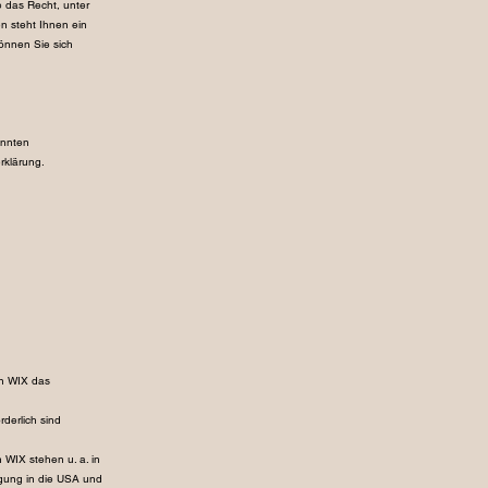
e das Recht, unter
n steht Ihnen ein
önnen Sie sich
annten
rklärung.
on WIX das
rderlich sind
 WIX stehen u. a. in
gung in die USA und