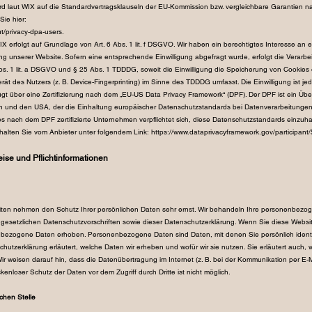
wird laut WIX auf die Standardvertragsklauseln der EU-Kommission bzw. vergleichbare Garantien 
ails finden Sie hier:
t/privacy-dpa-users.
erfolgt auf Grundlage von Art. 6 Abs. 1 lit. f DSGVO. Wir haben ein berechtigtes Interesse an e
ng unserer Website. Sofern eine entsprechende Einwilligung abgefragt wurde, erfolgt die Verarbei
bs. 1 lit. a DSGVO und § 25 Abs. 1 TDDDG, soweit die Einwilligung die Speicherung von Cookies 
ät des Nutzers (z. B. Device-Fingerprinting) im Sinne des TDDDG umfasst. Die Einwilligung ist jede
t über eine Zertifizierung nach dem „EU-US Data Privacy Framework“ (DPF). Der DPF ist ein Ü
n und den USA, der die Einhaltung europäischer Datenschutzstandards bei Datenverarbeitunge
es nach dem DPF zertifizierte Unternehmen verpflichtet sich, diese Datenschutzstandards einzuha
rhalten Sie vom Anbieter unter folgendem Link:
https://www.dataprivacyframework.gov/participant
ise und Pflichtinformationen
eiten nehmen den Schutz Ihrer persönlichen Daten sehr ernst. Wir behandeln Ihre personenbezog
gesetzlichen Datenschutzvorschriften sowie dieser Datenschutzerklärung. Wenn Sie diese Webs
bezogene Daten erhoben. Personenbezogene Daten sind Daten, mit denen Sie persönlich identif
chutzerklärung erläutert, welche Daten wir erheben und wofür wir sie nutzen. Sie erläutert auch,
r weisen darauf hin, dass die Datenübertragung im Internet (z. B. bei der Kommunikation per E-M
kenloser Schutz der Daten vor dem Zugriff durch Dritte ist nicht möglich.
ichen Stelle