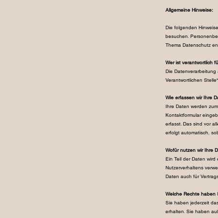
Allgemeine Hinweise:
Die folgenden Hinweis
besuchen. Personenbezo
Thema Datenschutz ent
Wer ist verantwortlich 
Die Datenverarbeitung 
Verantwortlichen Stell
Wie erfassen wir Ihre 
Ihre Daten werden zum 
Kontaktformular einge
erfasst. Das sind vor a
erfolgt automatisch, so
Wofür nutzen wir Ihre 
Ein Teil der Daten wird
Nutzerverhaltens verw
Daten auch für Vertrag
Welche Rechte haben S
Sie haben jederzeit d
erhalten. Sie haben au