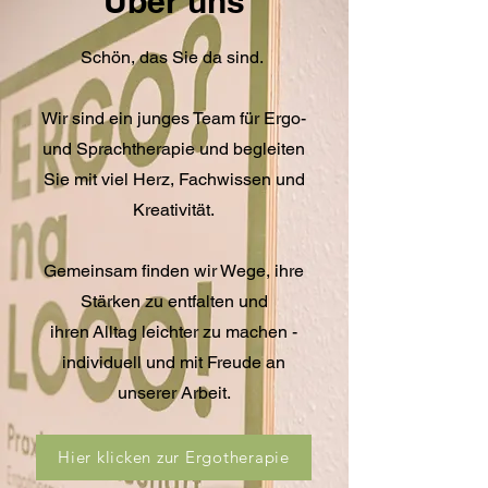
Über uns
Schön, das Sie da sind.
Wir sind ein junges Team für Ergo-
und Sprachtherapie und begleiten
Sie mit viel Herz, Fachwissen und
Kreativität.
Gemeinsam finden wir Wege, ihre
Stärken zu entfalten und
ihren Alltag leichter zu machen -
individuell und mit Freude an
unserer Arbeit.
Hier klicken zur Ergotherapie